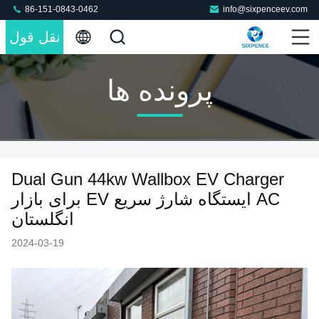
86-151-0843-0462
info@sixpenceev.com
نقل قول
پرونده ها
Dual Gun 44kw Wallbox EV Charger
AC ایستگاه شارژ سریع EV برای بازار
انگلستان
2024-03-19