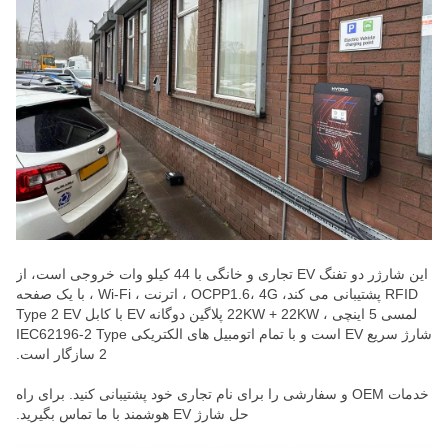
این شارژر دو تفنگ EV تجاری و خانگی با 44 کیلو وات خروجی است، از
RFID پشتیبانی می کند، OCPP1.6، 4G ، اترنت ، Wi-Fi ، با یک صفحه
لمسی 5 اینچی ، 22KW + 22KW پلاگین دوگانه EV با کابل Type 2 EV
شارژ سریع EV است و با تمام اتومبیل های الکتریکی IEC62196-2 Type
2 سازگار است.
خدمات OEM و سفارشی را برای نام تجاری خود پشتیبانی کنید. برای راه
حل شارژ EV هوشمند با ما تماس بگیرید.