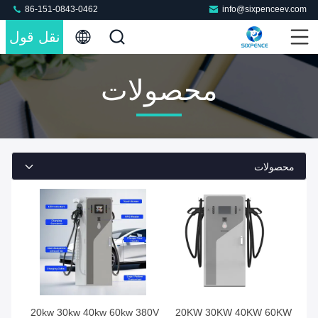
86-151-0843-0462
info@sixpenceev.com
نقل قول
محصولات
محصولات
20kw 30kw 40kw 60kw 380V
20KW 30KW 40KW 60KW