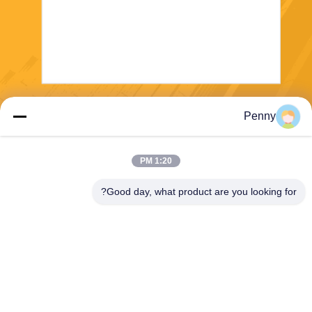
بفرست
Penny
1:20 PM
Good day, what product are you looking for?
Chengdu Sixpence Technology Co.,Ltd.
info@sixpenceev.com
86-151-0843-0462
اتاق 1111، طبقه 11، واحد 1،
ساختمان 2، خیابان شینتونگ ش