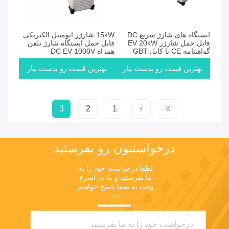
ایستگاه های شارژ سریع DC
15kW شارژر اتومبیل الکتریکی
قابل حمل شارژر EV 20kW
قابل حمل ایستگاه شارژ تلفن
گواهینامه CE با کابل GBT
همراه DC EV 1000V
CCS2
بهترین قیمت رو بدست بیار
بهترین قیمت رو بدست بیار
3
2
1
درخواستتون رو بفرستيد
لطفا درخواست خود را به 
ما بفرستید و ما در اسرع 
وقت به شما پاسخ خواهیم 
داد.